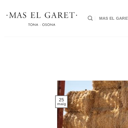
Skip
to
content
MAS EL GARE
25
maig