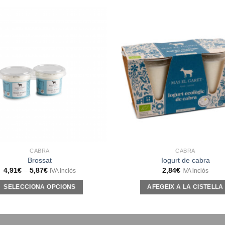
CABRA
CABRA
Brossat
Iogurt de cabra
4,91
€
–
5,87
€
2,84
€
IVA inclòs
IVA inclòs
SELECCIONA OPCIONS
AFEGEIX A LA CISTELLA
Aquest
producte
té