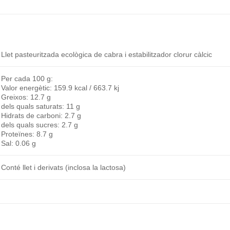
Llet pasteuritzada ecològica de cabra i estabilitzador clorur càlcic
Per cada 100 g:
Valor energètic: 159.9 kcal / 663.7 kj
Greixos: 12.7 g
dels quals saturats: 11 g
Hidrats de carboni: 2.7 g
dels quals sucres: 2.7 g
Proteïnes: 8.7 g
Sal: 0.06 g
Conté llet i derivats (inclosa la lactosa)