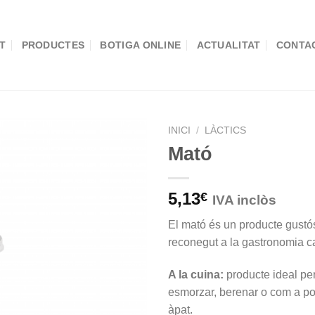
T
PRODUCTES
BOTIGA ONLINE
ACTUALITAT
CONTA
INICI
/
LÀCTICS
Mató
5,13
€
IVA inclòs
El mató és un producte gustós
reconegut a la gastronomia c
A la cuina:
producte ideal pe
esmorzar, berenar o com a po
àpat.