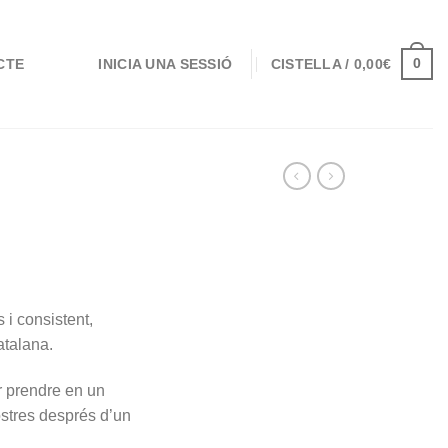
0
INICIA UNA SESSIÓ
CISTELLA /
0,00
€
CTE
 i consistent,
atalana.
r prendre en un
stres després d’un